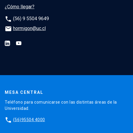
¿Cómo llegar?
phone
(56) 9 5504 9649
email
hormigon@uc.cl
MESA CENTRAL
Teléfono para comunicarse con las distintas áreas de la
Universidad.
phone
(56)95504 4000