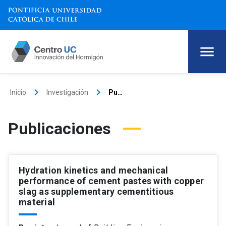
keyboard_arrow_right
keyboard_arrow_right
Inicio
Investigación
Publicaciones
Publicaciones
Hydration kinetics and mechanical
performance of cement pastes with copper
slag as supplementary cementitious
material