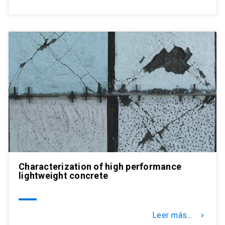
Characterization of high performance
lightweight concrete
Leer más...
keyboard_arrow_right