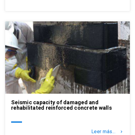
Seismic capacity of damaged and
rehabilitated reinforced concrete walls
Leer más...
keyboard_arrow_right