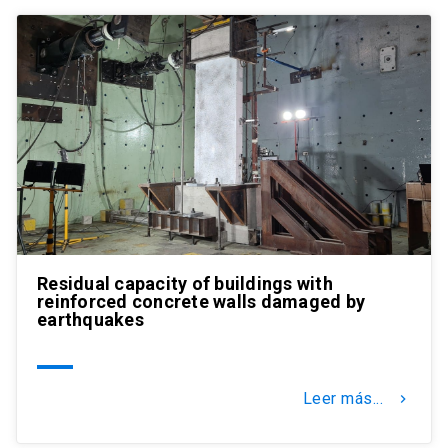
Residual capacity of buildings with
reinforced concrete walls damaged by
earthquakes
Leer más...
keyboard_arrow_right