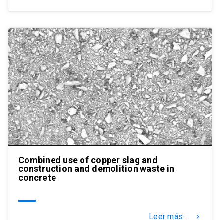
Combined use of copper slag and
construction and demolition waste in
concrete
Leer más...
keyboard_arrow_right