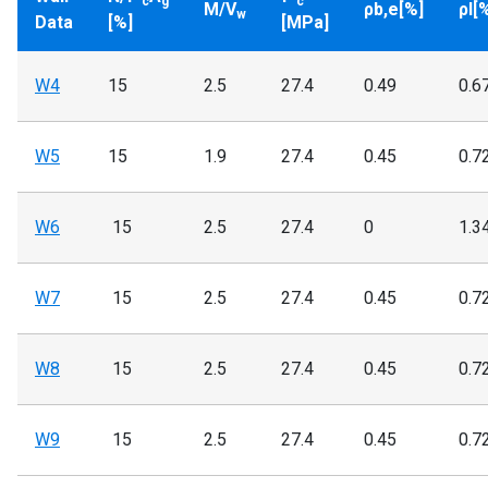
c
g
c
M/V
ρb,e[%]
ρl[
w
Data
[%]
[MPa]
W4
15
2.5
27.4
0.49
0.6
W5
15
1.9
27.4
0.45
0.7
W6
15
2.5
27.4
0
1.3
W7
15
2.5
27.4
0.45
0.7
W8
15
2.5
27.4
0.45
0.7
W9
15
2.5
27.4
0.45
0.7