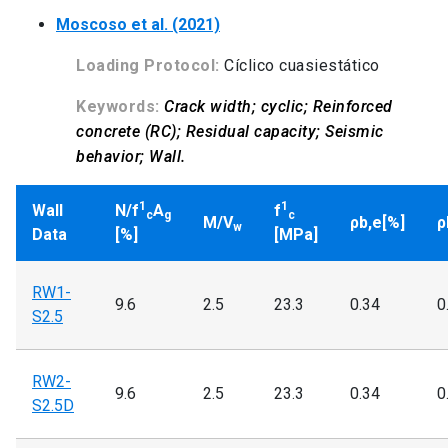
Moscoso et al. (2021)
Loading Protocol:
Cíclico cuasiestático
Keywords:
Crack width; cyclic; Reinforced
concrete (RC); Residual capacity; Seismic
behavior; Wall.
1
1
Wall
N/f
A
f
c
g
c
M/V
ρb,e[%]
ρ
w
Data
[%]
[MPa]
RW1-
9.6
2.5
23.3
0.34
0
S2.5
RW2-
9.6
2.5
23.3
0.34
0
S2.5D