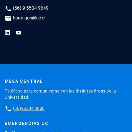
phone
(56) 9 5504 9649
email
hormigon@uc.cl
MESA CENTRAL
Teléfono para comunicarse con las distintas áreas de la
Universidad.
phone
(56)95504 4000
EMERGENCIAS UC