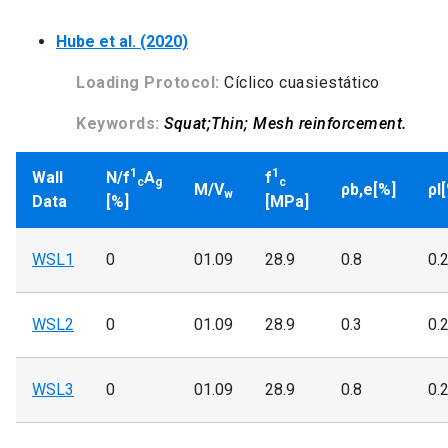
Hube et al. (2020)
Loading Protocol:
Cíclico cuasiestático
Keywords:
Squat;Thin; Mesh reinforcement.
1
1
Wall
N/f
A
f
c
g
c
M/V
ρb,e[%]
ρl
w
Data
[%]
[MPa]
WSL1
0
01.09
28.9
0.8
0.
WSL2
0
01.09
28.9
0.3
0.
WSL3
0
01.09
28.9
0.8
0.