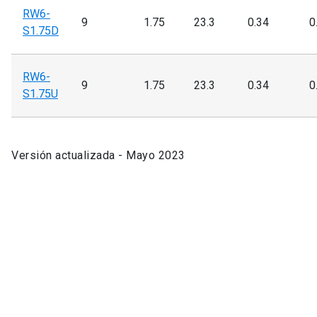
RW6-
9
1.75
23.3
0.34
0
S1.75D
RW6-
9
1.75
23.3
0.34
0
S1.75U
Versión actualizada - Mayo 2023