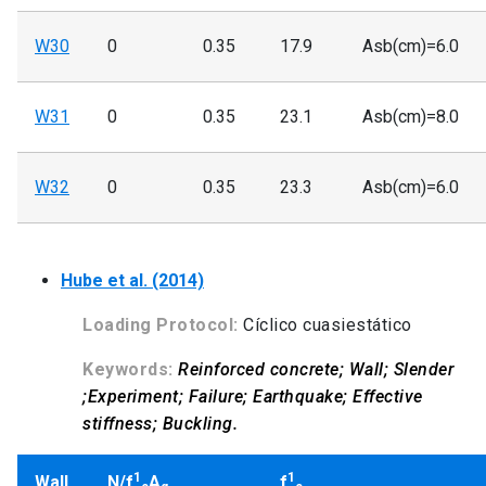
W30
0
0.35
17.9
Asb(cm)=6.0
W31
0
0.35
23.1
Asb(cm)=8.0
W32
0
0.35
23.3
Asb(cm)=6.0
Hube et al. (2014)
Loading Protocol:
Cíclico cuasiestático
Keywords:
Reinforced concrete; Wall; Slender
;Experiment; Failure; Earthquake; Effective
stiffness; Buckling.
1
1
Wall
N/f
A
f