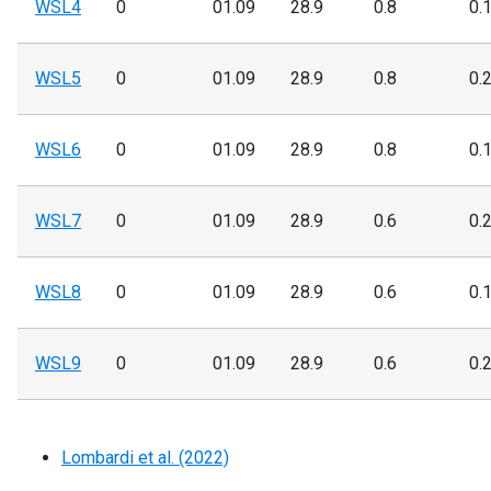
WSL4
0
01.09
28.9
0.8
0.
WSL5
0
01.09
28.9
0.8
0.
WSL6
0
01.09
28.9
0.8
0.
WSL7
0
01.09
28.9
0.6
0.
WSL8
0
01.09
28.9
0.6
0.
WSL9
0
01.09
28.9
0.6
0.
Lombardi et al. (2022)