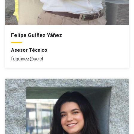
Felipe Guíñez Yáñez
Asesor Técnico
fdguinez@uc.cl