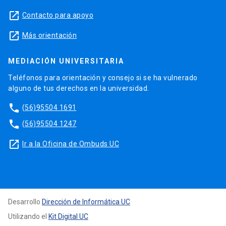
launch
Contacto para apoyo
launch
Más orientación
MEDIACIÓN UNIVERSITARIA
Teléfonos para orientación y consejo si se ha vulnerado
alguno de tus derechos en la universidad.
phone
(56)95504 1691
phone
(56)95504 1247
launch
Ir a la Oficina de Ombuds UC
Desarrollo
Dirección de Informática UC
Utilizando el
Kit Digital UC