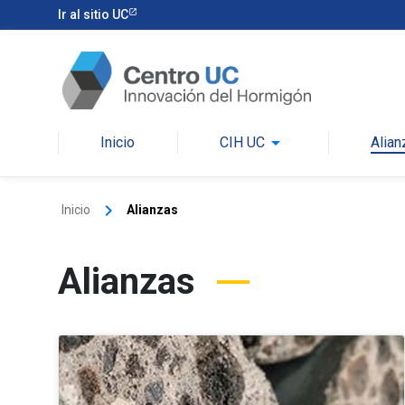
Ir al sitio UC
arrow_drop_down
Inicio
CIH UC
Alian
keyboard_arrow_right
Inicio
Alianzas
Alianzas