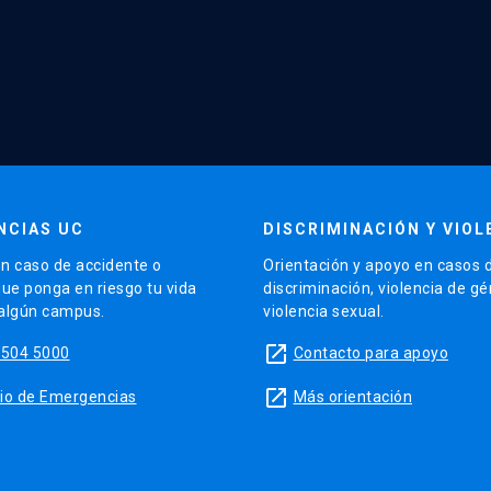
NCIAS UC
DISCRIMINACIÓN Y VIOL
n caso de accidente o
Orientación y apoyo en casos 
que ponga en riesgo tu vida
discriminación, violencia de g
 algún campus.
violencia sexual.
launch
5504 5000
Contacto para apoyo
launch
sitio de Emergencias
Más orientación