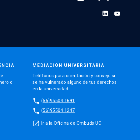
ENCIA
MEDIACIÓN UNIVERSITARIA
de
Teléfonos para orientación y consejo si
énero o
se ha vulnerado alguno de tus derechos
en la universidad.
phone
(56)95504 1691
phone
(56)95504 1247
launch
Ir a la Oficina de Ombuds UC