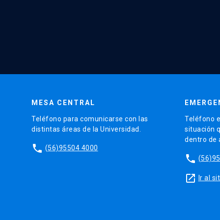
MESA CENTRAL
EMERGE
Teléfono para comunicarse con las
Teléfono e
distintas áreas de la Universidad.
situación 
dentro de
phone
(56)95504 4000
phone
(56)9
launch
Ir al 