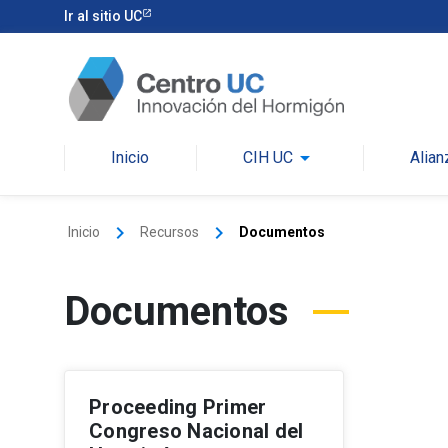
Ir al sitio UC
arrow_drop_down
Inicio
CIH UC
Alian
keyboard_arrow_right
keyboard_arrow_right
Inicio
Recursos
Documentos
Documentos
Proceeding Primer
Congreso Nacional del