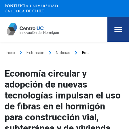
keyboard_arrow_right
keyboard_arrow_right
keyboard_arrow_right
Inicio
Extensión
Noticias
Economía circular y adopción de nuevas tecnologías impulsan el uso de fibras en el hormigón para construcción vial, subterránea y de vivienda
Economía circular y
adopción de nuevas
tecnologías impulsan el uso
de fibras en el hormigón
para construcción vial,
subterránea y de vivienda