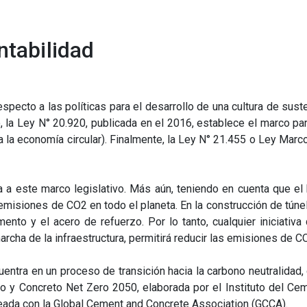
ntabilidad
specto a las políticas para el desarrollo de una cultura de sust
, la Ley N° 20
.
920, publicada en el 2016, establece el marco par
a la economía circular). Finalmente, la Ley N° 21
.
455 o Ley Marco
nta a este marco legislativo. Más aún, teniendo en cuenta que
 emisiones de CO2 en todo el planeta. En la construcción de tún
o y el acero de refuerzo. Por lo tanto, cualquier iniciativa
archa de la infraestructura, permitirá reducir las emisiones de
cuentra en un proceso de transición hacia la carbono neutralid
o y Concreto
Net Zero 20
5
0
, elaborada por el Instituto del C
eada con la Global Cement and Concrete Association (GCCA).