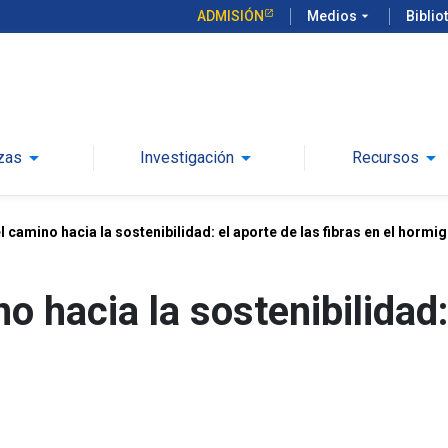
ADMISIÓN
Medios
arrow_drop_down
Biblio
arrow_drop_down
arrow_drop_down
arrow_drop_down
zas
Investigación
Recursos
l camino hacia la sostenibilidad: el aporte de las fibras en el hormi
o hacia la sostenibilidad: