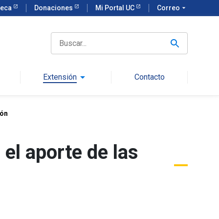
teca
Donaciones
Mi Portal UC
Correo
arrow_drop_down
arrow_drop_down
Extensión
Contacto
gón
 el aporte de las