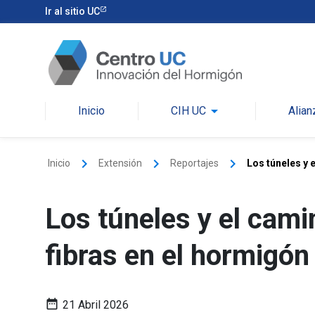
Ir al sitio UC
arrow_drop_down
Inicio
CIH UC
Alian
keyboard_arrow_right
keyboard_arrow_right
keyboard_arrow_right
Inicio
Extensión
Reportajes
Los túneles y e
Los túneles y el camin
fibras en el hormigón
date_range
21 Abril 2026